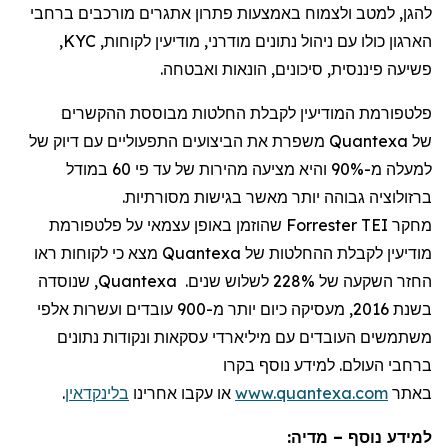
להגן, למטב ולצמוח באמצעות פתרון אתגרים מורכבים ברחבי
הארגון כולו עם ניהול נתונים מודרני, מודיעין לקוחות,
KYC
,
פשיעה פיננסית, סיכונים, הונאות ואבטחה.
פלטפורמת המודיעין לקבלת החלטות מבוססת ההקשרים
של
Quantexa
משפרת את הביצועים התפעוליים עם דיוק של
למעלה מ-90% והיא מציעה מהירות של עד פי 60 במודל
ברזולוציה גבוהה יותר מאשר בגישות מסורתיות.
מחקר
Forrester TEI
שהוזמן באופן עצמאי על פלטפורמת
מודיעין לקבלת ההחלטות של
Quantexa
מצא כי לקוחות ראו
החזר השקעה של 228% לשלוש שנים.
Quantexa
, שנוסדה
בשנת 2016, מעסיקה כיום יותר מ-
900
עובדים ועשרות אלפי
משתמשים העובדים עם מיליארדי עסקאות ונקודות נתונים
ברחבי העולם. למידע נוסף בקרו
באתר
www.quantexa.com
או עקבו אחרינו
בלינקדאין
.
למידע נוסף – מדיה: