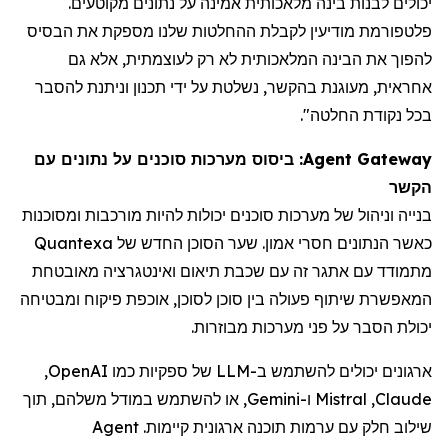
יכולים לבנות בינה מלאכותית אמינה על נתונים מקוטעים.
פלטפורמת מודיעין
לקבלת
ההחלטות שלנו מספקת את הבסיס
להפוך את הבינה המלאכותית לא רק לעוצמתית, אלא גם
אחראית, מעוגנת בהקשר, נשלטת על ידי תכנון וניתנת להסבר
בכל נקודת החלטה".
Agent Gateway
: ביסוס מערכות סוכנים על נתונים עם
הקשר
בנייה וניהול של מערכות סוכנים יכולות להיות מורכבות ומסוכנות
כאשר הנתונים חסרי אמון. שער הסוכן החדש של Quantexa
מתמודד עם אתגר זה עם שכבת תיאום ואינטגרציה מאובטחת
המאפשרת שיתוף פעולה בין סוכן לסוכן, אוכפת פיקוח ומבטיחה
יכולת הסבר על פני מערכות מבוזרות.
ארגונים יכולים להשתמש ב-
LLM
של ספקיות כמו
OpenAI
,
Claude
,
Mistral
ו-
Gemini
, או להשתמש במודל משלהם, תוך
שילוב חלק עם ערמות תוכנה ארגונית קיימות
.
Agent