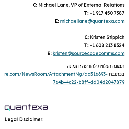
C:
Michael Lane, VP of External Relations
T:
+1 917 450 7387
E:
michaellane@quantexa.com
C:
Kristen Stippich
T:
+1 608 213 8324
E:
kristen@sourcecodecomms.com
תמונה הנלווית להודעה זו זמינה
בכתובת
swire.com/NewsRoom/AttachmentNg/dd516693-
764b-4c22-b8ff-dd04d2047879
Legal Disclaimer: