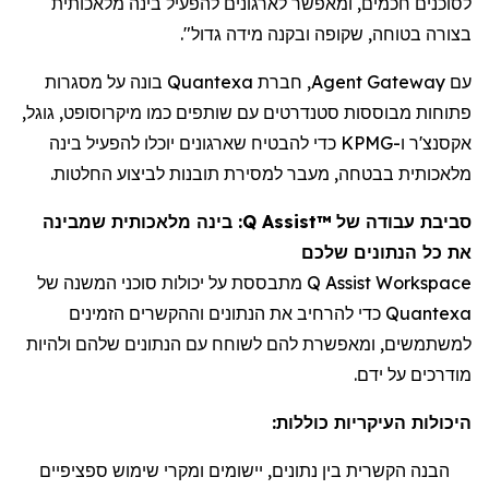
לסוכנים חכמים, ומאפשר לארגונים להפעיל בינה מלאכותית
בצורה בטוחה, שקופה ובקנה מידה גדול".
עם Agent Gateway,
חברת
Quantexa בונה על מסגרות
פתוחות מבוססות סטנדרטים עם שותפים כמו מיקרוסופט, גוגל,
אקסנצ'ר ו-KPMG כדי להבטיח שארגונים יוכלו להפעיל בינה
מלאכותית בבטחה, מעבר למסירת תובנות לביצוע החלטות.
סביבת עבודה של
Q Assist™
: בינה מלאכותית שמבינה
את כל הנתונים
שלכם
Q Assist Workspace
מתבססת על יכולות סוכני המשנה של
Quantexa
כדי להרחיב את הנתונים
וההקשרים הזמינים
למשתמשים, ומאפשרת להם לשוחח עם הנתונים שלהם ולהיות
מודרכים על ידם.
היכולות העיקריות כוללות:
הבנה הקשרית בין נתונים, יישומים ומקרי שימוש ספציפיים